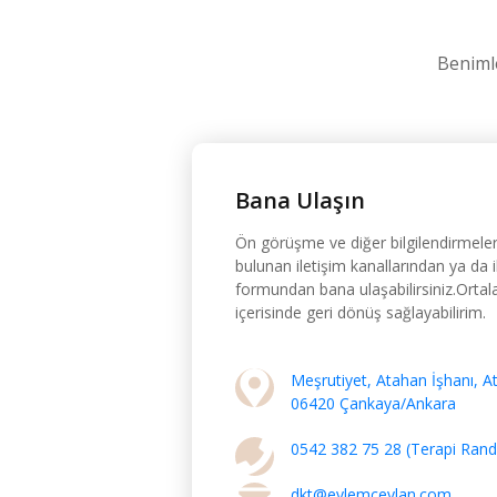
Benimle
Bana Ulaşın
Ön görüşme ve diğer bilgilendirmeler
bulunan iletişim kanallarından ya da i
formundan bana ulaşabilirsiniz.Orta
içerisinde geri dönüş sağlayabilirim.
Meşrutiyet, Atahan İşhanı, A
06420 Çankaya/Ankara
0542 382 75 28 (Terapi Rande
dkt@eylemceylan.com