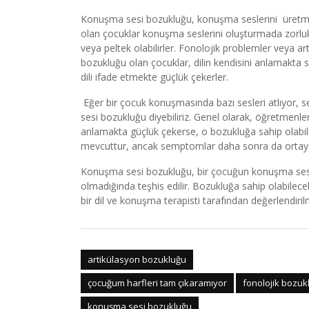
Konuşma sesi bozukluğu, konuşma seslerini üretme
olan çocuklar konuşma seslerini oluşturmada zorlu
veya peltek olabilirler. Fonolojik problemler veya 
bozukluğu olan çocuklar, dilin kendisini anlamakta
dili ifade etmekte güçlük çekerler.
Eğer bir çocuk konuşmasında bazı sesleri atlıyor, s
sesi bozukluğu diyebiliriz. Genel olarak, öğretmenler
anlamakta güçlük çekerse, o bozukluğa sahip olabil
mevcuttur, ancak semptomlar daha sonra da ortaya 
Konuşma sesi bozukluğu, bir çocuğun konuşma sesi ü
olmadığında teşhis edilir. Bozukluğa sahip olabilecek 
bir dil ve konuşma terapisti tarafından değerlendirilm
artikülasyon bozukluğu
çocuğum harfleri tam çıkaramıyor
fonolojik bozuk
konuşma sesi bozukluğu