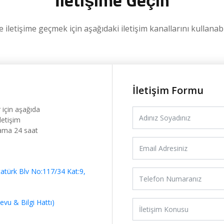
İletişime Geçin
 iletişime geçmek için aşağıdaki iletişim kanallarını kullanabil
İletişim Formu
 için aşağıda
letişim
lama 24 saat
tatürk Blv No:117/34 Kat:9,
vu & Bilgi Hattı)