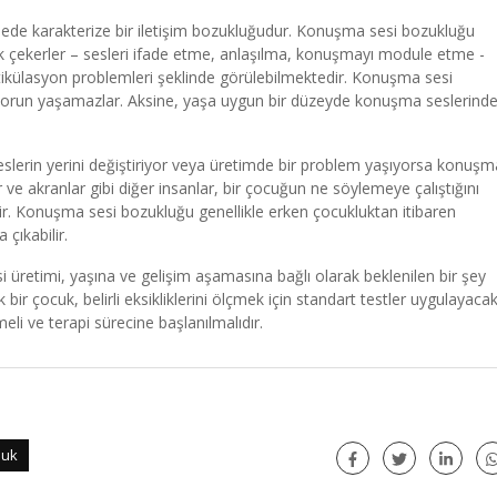
de karakterize bir iletişim bozukluğudur. Konuşma sesi bozukluğu
k çekerler – sesleri ifade etme, anlaşılma, konuşmayı module etme -
artikülasyon problemleri şeklinde görülebilmektedir. Konuşma sesi
 sorun yaşamazlar. Aksine, yaşa uygun bir düzeyde konuşma seslerind
eslerin yerini değiştiriyor veya üretimde bir problem yaşıyorsa konuşm
 ve akranlar gibi diğer insanlar, bir çocuğun ne söylemeye çalıştığını
ir. Konuşma sesi bozukluğu genellikle erken çocukluktan itibaren
çıkabilir.
retimi, yaşına ve gelişim aşamasına bağlı olarak beklenilen bir şey
bir çocuk, belirli eksikliklerini ölçmek için standart testler uygulayaca
eli ve terapi sürecine başlanılmalıdır.
luk