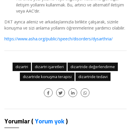
iletişim yollarını kullanmak. Bu, artırıcı ve alternatif iletişim
veya AAC’dir.
DKT ayrıca aileniz ve arkadaşlarınızla birlikte çalışarak, sizinle
konuşma ve sizi anlama yollarını öğrenmelerine yardımcı olabilir.
https://www.asha.org/public/speech/disorders/dysarthria/
dizartri
dizartri işaretleri
dizartride değerlendirme
dizartride konuşma terapisi
dizartride tedavi
Yorumlar (
Yorum yok
)