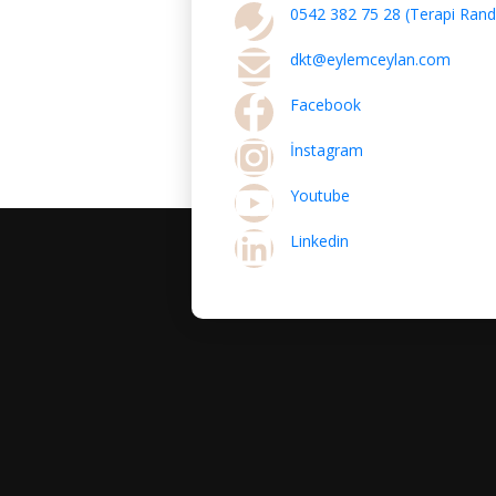
0542 382 75 28 (Terapi Rande
dkt@eylemceylan.com
Facebook
İnstagram
Youtube
Linkedin