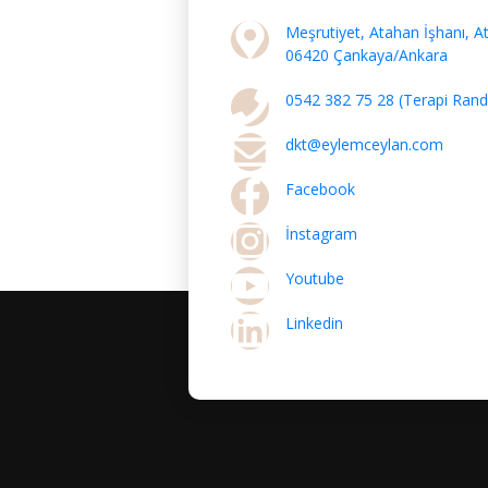
Meşrutiyet, Atahan İşhanı, A
06420 Çankaya/Ankara
0542 382 75 28 (Terapi Rande
dkt@eylemceylan.com
Facebook
İnstagram
Youtube
Linkedin