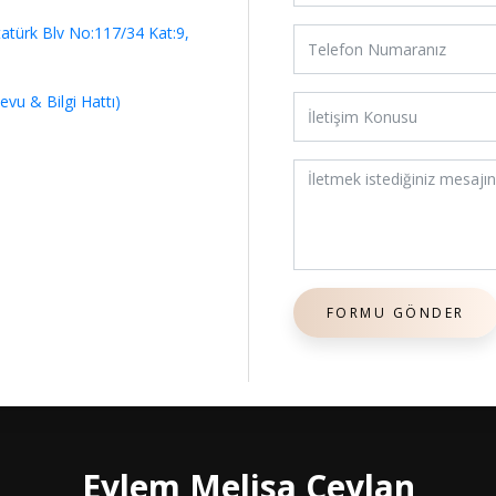
tatürk Blv No:117/34 Kat:9,
vu & Bilgi Hattı)
Eylem Melisa Ceylan